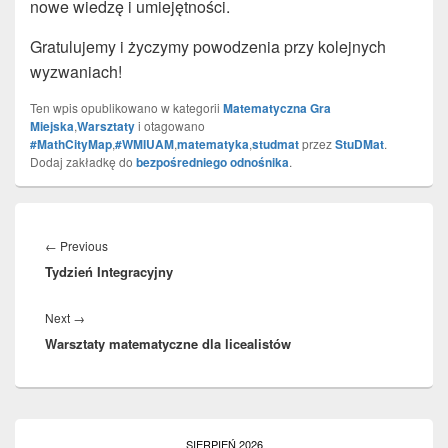
nowe wiedzę i umiejętności.
Gratulujemy i życzymy powodzenia przy kolejnych
wyzwaniach!
Ten wpis opublikowano w kategorii
Matematyczna Gra
Miejska
,
Warsztaty
i otagowano
#MathCityMap
,
#WMIUAM
,
matematyka
,
studmat
przez
StuDMat
.
Dodaj zakładkę do
bezpośredniego odnośnika
.
Nawigacja
wpisu
←
Previous
Previous
Tydzień Integracyjny
post:
Next
→
Next
Warsztaty matematyczne dla licealistów
post:
Primary
Sidebar
SIERPIEŃ 2026