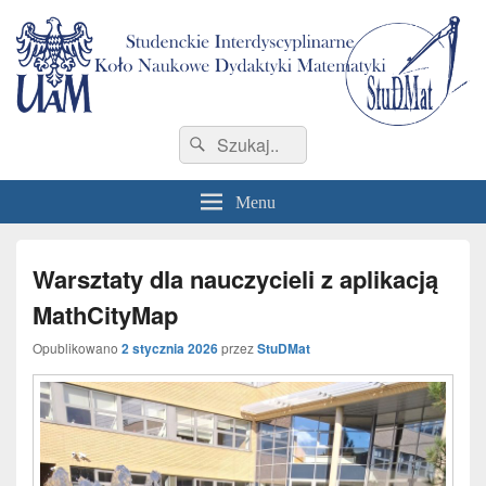
StuDMat
Studenckie Interdyscyplinarne Koło Naukowe Dydaktyki Matematyki Wydziału
Search
Search
Matematyki i Informatyki
for:
Menu
Warsztaty dla nauczycieli z aplikacją
MathCityMap
Opublikowano
2 stycznia 2026
przez
StuDMat