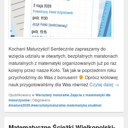
Kochani Maturzyści! Serdecznie zapraszamy do
wzięcia udziału w otwartych, bezpłatnych maratonach
maturalnych z matematyki organizowanych już po raz
kolejny przez nasze Koło. Tak jak w poprzednim roku
przychodzimy do Was z bonusem!
Oprócz królowej
nauk przygotowaliśmy dla Was również
Czytaj dalej
Marato
→
Opublikowano w
Warsztaty maturalne
,
Zajęcia z matematyki dla
maturzystów
|
Otagowano
#matura2026
,
#warsztatymaturalne
,
matematyka
,
studmat
Matematyczne Ścieżki Wielkopolski-