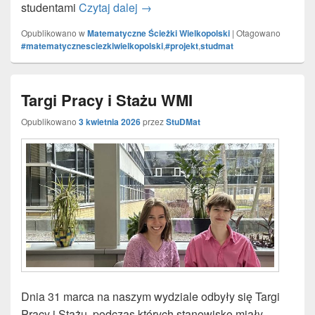
studentami
Czytaj dalej
Matematyczne Ścieżki Wielkopolski
→
Opublikowano w
Matematyczne Ścieżki Wielkopolski
|
Otagowano
#matematycznesciezkiwielkopolski
,
#projekt
,
studmat
Targi Pracy i Stażu WMI
Opublikowano
3 kwietnia 2026
przez
StuDMat
Dnia 31 marca na naszym wydziale odbyły się Targi
Pracy i Stażu, podczas których stanowisko miały