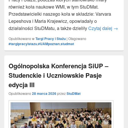
również koła naukowe WMI, w tym StuDMat.
Przedstawicielki naszego koła w składzie: Varvara
Lepeshova i Maria Krajewicz, opowiadały o
działalności StuDMatu, a także dzieliły
Czytaj dalej
Targi 
→
Opublikowano w
Targi Pracy i Stażu
|
Otagowano
#targipracyistazu
,
#UAMpoznan
,
studmat
Ogólnopolska Konferencja SiUP –
Studenckie i Uczniowskie Pasje
edycja III
Opublikowano
28 marca 2026
przez
StuDMat