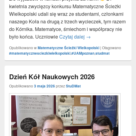
kwietnia zwycięzcy konkursu Matematyczne Ścieżki
Wielkopolski udali się wraz ze studentami, członkami
naszego Koła na drugą z trzech wycieczek, tym razem
do Kórnika. Matematyce, śmiechom i współpracy nie
było końca. Uczniowie
Czytaj dalej
Matematyczne Ścieżki 
→
Opublikowano w
Matematyczne Ścieżki Wielkopolski
|
Otagowano
#matematycznesciezkiwielkopolski
,
#UAMpoznan
,
studmat
Dzień Kół Naukowych 2026
Opublikowano
3 maja 2026
przez
StuDMat