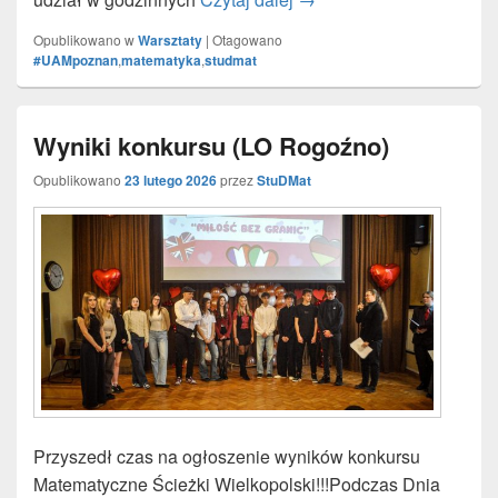
Opublikowano w
Warsztaty
|
Otagowano
#UAMpoznan
,
matematyka
,
studmat
Wyniki konkursu (LO Rogoźno)
Opublikowano
23 lutego 2026
przez
StuDMat
Przyszedł czas na ogłoszenie wyników konkursu
Matematyczne Ścieżki Wielkopolski!!!Podczas Dnia