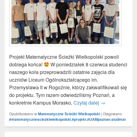
Projekt Matematyczne Ścieżki Wielkopolski powoli
dobiega końca!
W poniedziałek 8 czerwca studenci
naszego koła przeprowadzili ostatnie zajęcia dla
uczniów Liceum Ogólnokształcącego im.
Przemysława II w Rogoźnie, którzy zakwalifikowali się
do projektu. Tym razem odwiedziliśmy Poznań, a
konkretnie Kampus Morasko,
Czytaj dalej
Matematyczne Śc
→
Opublikowano w
Matematyczne Ścieżki Wielkopolski
|
Otagowano
#matematycznesciezkiwielkopolski
,
#projekt
,
#UAMpoznan
,
studmat