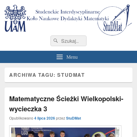
StuDMat
Studenckie Interdyscyplinarne Koło Naukowe Dydaktyki Matematyki Wydziału
Search
Search
Matematyki i Informatyki
for:
Menu
ARCHIWA TAGU:
STUDMAT
Matematyczne Ścieżki Wielkopolski-
wycieczka 3
Opublikowano
4 lipca 2026
przez
StuDMat