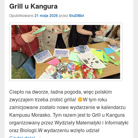
Grill u Kangura
Opublikowano
21 maja 2026
przez
StuDMat
Ciepło na dworze, ładna pogoda, więc polskim
zwyczajem trzeba zrobić grilla!
W tym roku
zainicjowane zostało nowe wydarzenie w kalendarzu
Kampusu Morasko. Tym razem jest to Grill u Kangura
organizowany przez Wydziały Matematyki i Informatyki
oraz Biologii.W wydarzeniu wzięło udział
Czytaj dalej
Grill u Kangura
→