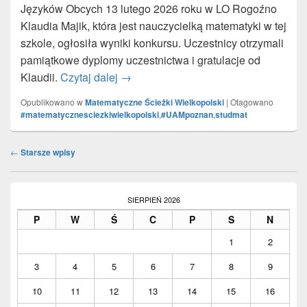
Języków Obcych 13 lutego 2026 roku w LO Rogoźno
Klaudia Majik, która jest nauczycielką matematyki w tej
szkole, ogłosiła wyniki konkursu. Uczestnicy otrzymali
pamiątkowe dyplomy uczestnictwa i gratulacje od
Klaudii.
Czytaj dalej
Wyniki konkursu (LO Rogoźno)
→
Opublikowano w
Matematyczne Ścieżki Wielkopolski
|
Otagowano
#matematycznesciezkiwielkopolski
,
#UAMpoznan
,
studmat
Nawigacja
←
Starsze wpisy
wpisów
Primary
Sidebar
SIERPIEŃ 2026
Widget
P
W
Ś
C
P
S
N
Area
1
2
3
4
5
6
7
8
9
10
11
12
13
14
15
16