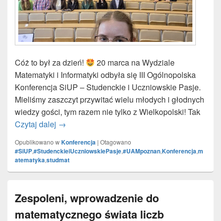
Cóż to był za dzień!
20 marca na Wydziale
Matematyki i Informatyki odbyła się III Ogólnopolska
Konferencja SiUP – Studenckie i Uczniowskie Pasje.
Mieliśmy zaszczyt przywitać wielu młodych i głodnych
wiedzy gości, tym razem nie tylko z Wielkopolski! Tak
Czytaj dalej
Ogólnopolska Konferencja SiUP – Studenckie i
→
Opublikowano w
Konferencja
|
Otagowano
#SiUP
,
#StudenckieiUczniowskiePasje
,
#UAMpoznan
,
Konferencja
,
m
atematyka
,
studmat
Zespoleni, wprowadzenie do
matematycznego świata liczb