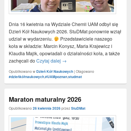
Dnia 16 kwietnia na Wydziale Chemii UAM odbył się
Dzień Kół Naukowych 2026. StuDMat ponownie wziął
udział w wydarzeniu.
Przedstawiciele naszego
koła w składzie: Marcin Konysz, Maria Krajewicz i
Klaudia Majik, opowiadali o działalności koła, a także
zachęcali do
Czytaj dalej
Dzień Kół Naukowych 2026
→
Opublikowano w
Dzień Kół Naukowych
|
Otagowano
#dzieńkółnaukowych
,
#UAMpoznan
,
studmat
Maraton maturalny 2026
Opublikowano
26 kwietnia 2026
przez
StuDMat