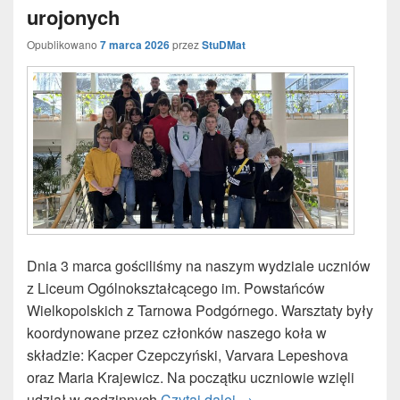
urojonych
Opublikowano
7 marca 2026
przez
StuDMat
Dnia 3 marca gościliśmy na naszym wydziale uczniów
z Liceum Ogólnokształcącego im. Powstańców
Wielkopolskich z Tarnowa Podgórnego. Warsztaty były
koordynowane przez członków naszego koła w
składzie: Kacper Czepczyński, Varvara Lepeshova
oraz Maria Krajewicz. Na początku uczniowie wzięli
udział w godzinnych
Czytaj dalej
Zespoleni, wprowadzenie
→