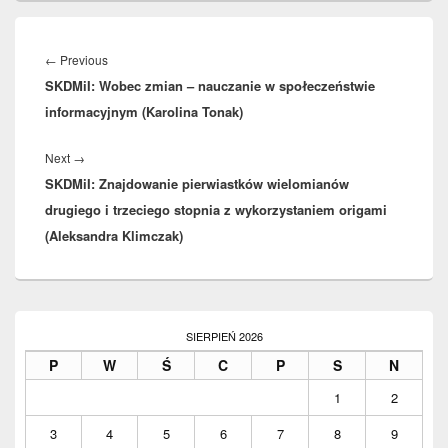
Nawigacja
wpisu
←
Previous
Previous
SKDMiI: Wobec zmian – nauczanie w społeczeństwie
post:
informacyjnym (Karolina Tonak)
Next
→
Next
SKDMiI: Znajdowanie pierwiastków wielomianów
post:
drugiego i trzeciego stopnia z wykorzystaniem origami
(Aleksandra Klimczak)
Primary
Sidebar
SIERPIEŃ 2026
Widget
P
W
Ś
C
P
S
N
Area
1
2
3
4
5
6
7
8
9