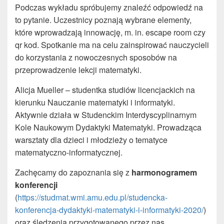
Podczas wykładu spróbujemy znaleźć odpowiedź na
to pytanie. Uczestnicy poznają wybrane elementy,
które wprowadzają innowację, m. in. escape room czy
qr kod. Spotkanie ma na celu zainspirować nauczycieli
do korzystania z nowoczesnych sposobów na
przeprowadzenie lekcji matematyki.
Alicja Mueller – studentka studiów licencjackich na
kierunku Nauczanie matematyki i informatyki.
Aktywnie działa w Studenckim Interdyscyplinarnym
Kole Naukowym Dydaktyki Matematyki. Prowadząca
warsztaty dla dzieci i młodzieży o tematyce
matematyczno-informatycznej.
Zachęcamy do zapoznania się z
harmonogramem
konferencji
(
https://studmat.wmi.amu.edu.pl/studencka-
konferencja-dydaktyki-matematyki-i-informatyki-2020/
)
oraz śledzenia przygotowanego przez nas