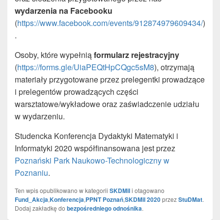
wydarzenia na Facebooku
(
https://www.facebook.com/events/912874979609434/
)
.
Osoby, które wypełnią
formularz rejestracyjny
(
https://forms.gle/UiaPEQtHpCQgc5sM8
), otrzymają
materiały przygotowane przez prelegentki prowadzące
i prelegentów prowadzących części
warsztatowe/wykładowe oraz zaświadczenie udziału
w wydarzeniu.
Studencka Konferencja Dydaktyki Matematyki i
Informatyki 2020 współfinansowana jest przez
Poznański Park Naukowo-Technologiczny w
Poznaniu
.
Ten wpis opublikowano w kategorii
SKDMiI
i otagowano
Fund_Akcja
,
Konferencja
,
PPNT Poznań
,
SKDMiI 2020
przez
StuDMat
.
Dodaj zakładkę do
bezpośredniego odnośnika
.