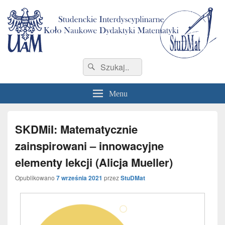
StuDMat
Studenckie Interdyscyplinarne Koło Naukowe Dydaktyki Matematyki Wydziału
Search
Search
Matematyki i Informatyki
for:
Menu
SKDMiI: Matematycznie
zainspirowani – innowacyjne
elementy lekcji (Alicja Mueller)
Opublikowano
7 września 2021
przez
StuDMat