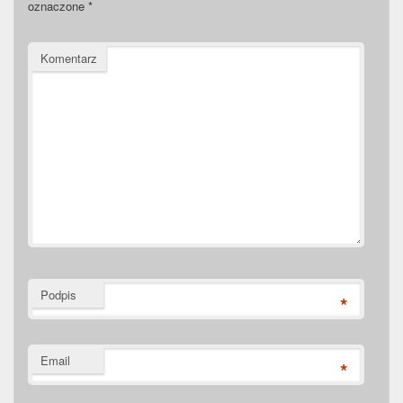
oznaczone
*
Komentarz
Podpis
*
Email
*