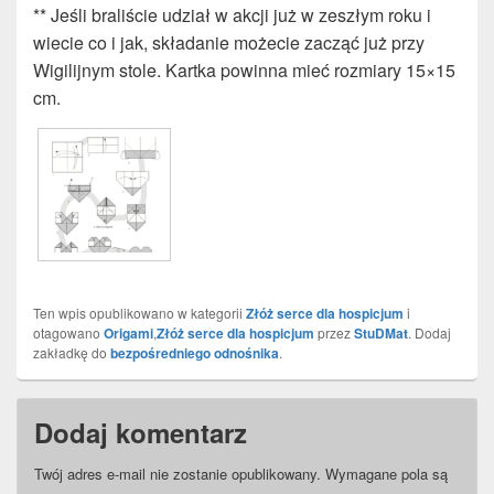
** Jeśli braliście udział w akcji już w zeszłym roku i
wiecie co i jak, składanie możecie zacząć już przy
Wigilijnym stole. Kartka powinna mieć rozmiary 15×15
cm.
Ten wpis opublikowano w kategorii
Złóż serce dla hospicjum
i
otagowano
Origami
,
Złóż serce dla hospicjum
przez
StuDMat
. Dodaj
zakładkę do
bezpośredniego odnośnika
.
Dodaj komentarz
Twój adres e-mail nie zostanie opublikowany.
Wymagane pola są