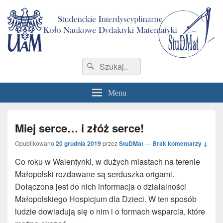
StuDMat
Studenckie Interdyscyplinarne Koło Naukowe Dydaktyki Matematyki Wydziału
Search
Search
Matematyki i Informatyki
for:
Menu
Miej serce… i złóż serce!
Opublikowano
20 grudnia 2019
przez
StuDMat
—
Brak komentarzy ↓
Co roku w Walentynki, w dużych miastach na terenie
Małopolski rozdawane są serduszka origami.
Dołączona jest do nich informacja o działalności
Małopolskiego Hospicjum dla Dzieci. W ten sposób
ludzie dowiadują się o nim i o formach wsparcia, które