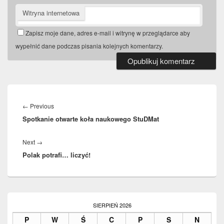
Witryna internetowa
Zapisz moje dane, adres e-mail i witrynę w przeglądarce aby
wypełnić dane podczas pisania kolejnych komentarzy.
Nawigacja
wpisu
←
Previous
Previous
Spotkanie otwarte koła naukowego StuDMat
post:
Next
→
Next
Polak potrafi… liczyć!
post:
Primary
Sidebar
SIERPIEŃ 2026
Widget
P
W
Ś
C
P
S
N
Area