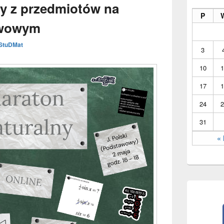
Sidebar
y z przedmiotów na
Widget
P
Area
awowym
StuDMat
3
10
1
17
1
24
2
31
« 