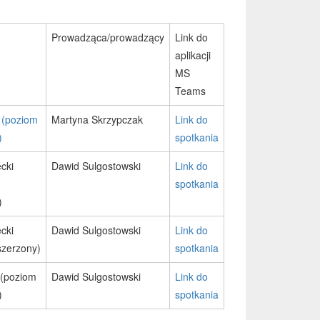
Prowadząca/prowadzący
Link do
aplikacji
MS
Teams
 (poziom
Martyna Skrzypczak
Link do
)
spotkania
cki
Dawid Sulgostowski
Link do
spotkania
)
cki
Dawid Sulgostowski
Link do
szerzony)
spotkania
 (poziom
Dawid Sulgostowski
Link do
)
spotkania