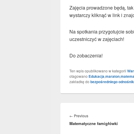
Zajęcia prowadzone będą, tak 
wystarczy kliknąć w link i znaj
Na spotkania przygotujcie sob
uczestniczyć w zajęciach!
Do zobaczenia!
Ten wpis opublikowano w kategorii
War
otagowano
Edukacja
,
maraton
,
matema
zakładkę do
bezpośredniego odnośni
Nawigacja
wpisu
←
Previous
Previous
Matematyczne łamigłówki
post: