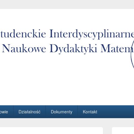
aukowe Dydaktyki Matematyki Wydziału Matematyki i Informatyki
owie
Działalność
Dokumenty
Kontakt
Primary