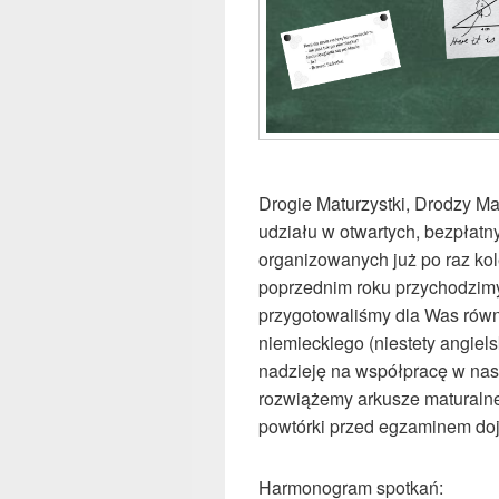
Drogie Maturzystki, Drodzy M
udziału w otwartych, bezpłat
organizowanych już po raz kol
poprzednim roku przychodzim
przygotowaliśmy dla Was równi
niemieckiego (niestety angiel
nadzieję na współpracę w na
rozwiążemy arkusze maturalne 
powtórki przed egzaminem doj
Harmonogram spotkań: