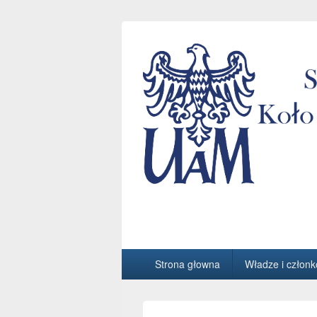
StuDMat
Studenckie Interdyscyplinarne Koło N
Główne
Strona głowna
Władze i członk
menu