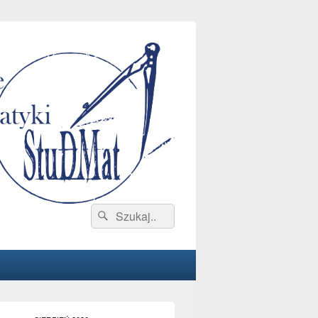
Search
Search
for: