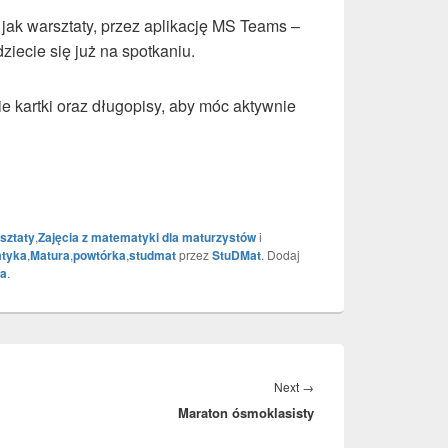
jak warsztaty, przez aplikację MS Teams –
dziecie się już na spotkaniu.
ie kartki oraz długopisy, aby móc aktywnie
sztaty
,
Zajęcia z matematyki dla maturzystów
i
tyka
,
Matura
,
powtórka
,
studmat
przez
StuDMat
. Dodaj
ka
.
Next
→
Next
Maraton ósmoklasisty
post: