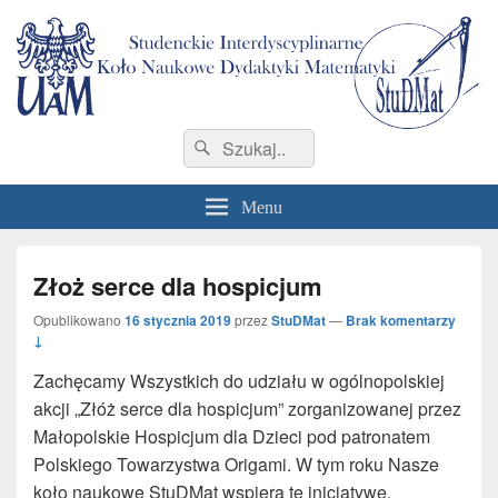
StuDMat
Studenckie Interdyscyplinarne Koło Naukowe Dydaktyki Matematyki Wydziału
Search
Search
Matematyki i Informatyki
for:
Menu
Złoż serce dla hospicjum
Opublikowano
16 stycznia 2019
przez
StuDMat
—
Brak komentarzy
↓
Zachęcamy Wszystkich do udziału w ogólnopolskiej
akcji „Złóż serce dla hospicjum” zorganizowanej przez
Małopolskie Hospicjum dla Dzieci pod patronatem
Polskiego Towarzystwa Origami. W tym roku Nasze
koło naukowe StuDMat wspiera tę inicjatywę.