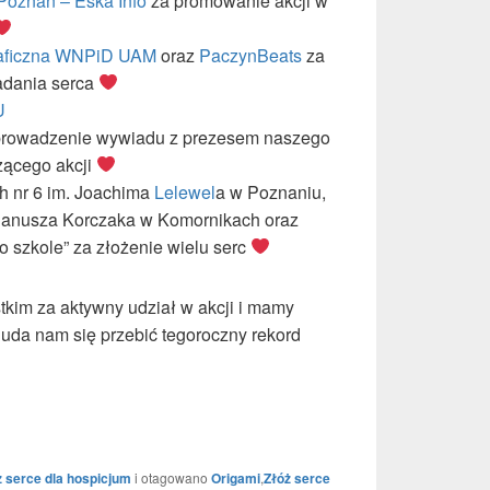
Poznań – Eska Info
za promowanie akcji w
raficzna WNPiD UAM
oraz
PaczynBeats
za
ładania serca
U
prowadzenie wywiadu z prezesem naszego
zącego akcji
 nr 6 im. Joachima
Lelewel
a w Poznaniu,
 Janusza Korczaka w Komornikach oraz
o szkole” za złożenie wielu serc
tkim za aktywny udział w akcji i mamy
 uda nam się przebić tegoroczny rekord
ż serce dla hospicjum
i otagowano
Origami
,
Złóż serce