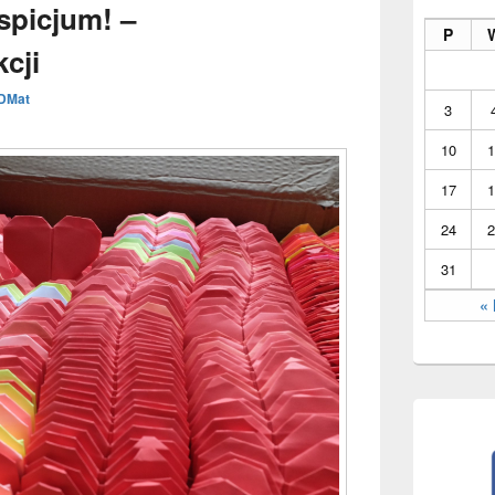
Sidebar
spicjum! –
Widget
P
Area
cji
DMat
3
10
1
17
1
24
2
31
« 