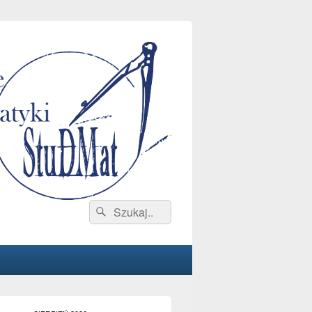
Search
Search
for: