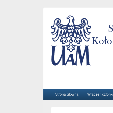
StuDMat
Studenckie Interdyscyplinarne Koło N
Główne
Strona głowna
Władze i członk
menu