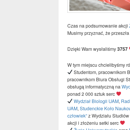
Czas na podsumowanie akcji
Musimy przyznać, że przeszła
Dzięki Wam wysłaliśmy
3757
W tym miejscu chcielibyśmy r
Studentom, pracownikom Bi
pracownikom Biura Obsługi S
obsługą informatyczną na
Wydz
ponad 2 000 sztuk serc
Wydział Biologii UAM
,
Rad
UAM
,
Studenckie Koło Nauko
człowiek”
z Wydziału Studiów
akcji i złożeniu setki serc