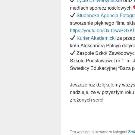
Życie Uniwersyteckie
oraz
mediach społecznościowych
Studencka Agencja Fotog
stworzenie pięknego filmu sk
https://youtu.be/Ox-OsABGxK
Kurier Akademicki
za prze
koła Aleksandrą Polcyn dotyc
Zespole Szkół Zawodowych
Szkole Podstawowej nr 1 im.
Świetlicy Edukacyjnej “Baza p
Jeszcze raz dziękujemy wszys
nadzieje, że w przyszłym roku
złożonych serc!
Ten wpis opublikowano w kategorii
Złó