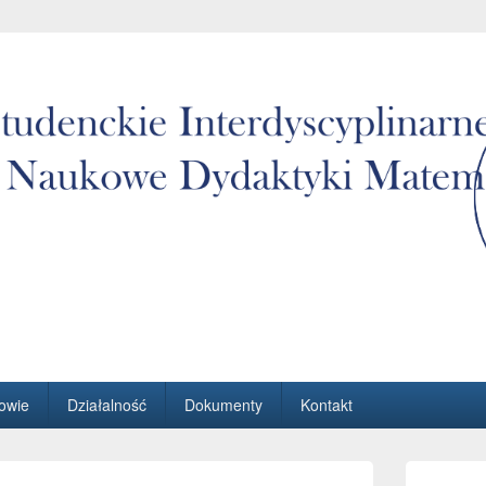
aukowe Dydaktyki Matematyki Wydziału Matematyki i Informatyki
owie
Działalność
Dokumenty
Kontakt
Primary