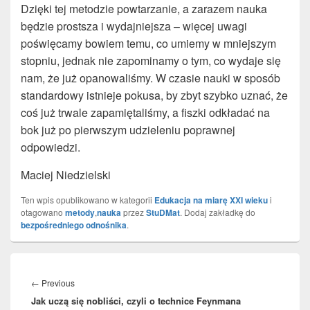
Dzięki tej metodzie powtarzanie, a zarazem nauka
będzie prostsza i wydajniejsza – więcej uwagi
poświęcamy bowiem temu, co umiemy w mniejszym
stopniu, jednak nie zapominamy o tym, co wydaje się
nam, że już opanowaliśmy. W czasie nauki w sposób
standardowy istnieje pokusa, by zbyt szybko uznać, że
coś już trwale zapamiętaliśmy, a fiszki odkładać na
bok już po pierwszym udzieleniu poprawnej
odpowiedzi.
Maciej Niedzielski
Ten wpis opublikowano w kategorii
Edukacja na miarę XXI wieku
i
otagowano
metody
,
nauka
przez
StuDMat
. Dodaj zakładkę do
bezpośredniego odnośnika
.
Nawigacja
wpisu
←
Previous
Previous
Jak uczą się nobliści, czyli o technice Feynmana
post: