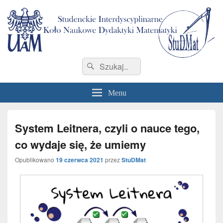
StuDMat
Studenckie Interdyscyplinarne Koło Naukowe Dydaktyki Matematyki Wydziału
Search
Search
Matematyki i Informatyki
for:
Menu
System Leitnera, czyli o nauce tego,
co wydaje się, że umiemy
Opublikowano
19 czerwca 2021
przez
StuDMat